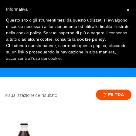
×
Informativa
TOGGLE NAVIGATION
0
Questo sito o gli strumenti terzi da questo utilizzati si avvalgono
di cookie necessari al funzionamento ed utili alle finalità illustrate
nella cookie policy. Se vuoi saperne di più o negare il consenso
a tutti o ad alcuni cookie, consulta la
cookie policy
.
Chiudendo questo banner, scorrendo questa pagina, cliccando
CHINOTTO NOE´ 20 CL VP - 24 PZ
su un link o proseguendo la navigazione in altra maniera,
acconsenti all’uso dei cookie.
Home
Prodotto Formato
CHINOTTO NOE´ 20 CL VP - 24 pz
FILTRA
Visualizzazione del risultato