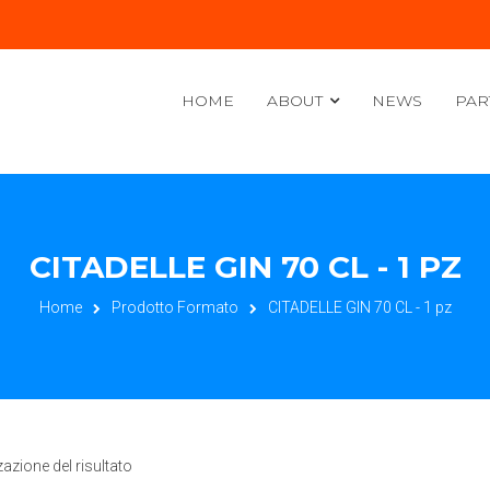
HOME
ABOUT
NEWS
PAR
CITADELLE GIN 70 CL - 1 PZ
Home
Prodotto Formato
CITADELLE GIN 70 CL - 1 pz
zazione del risultato