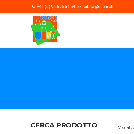
+41 (0) 91 695 54 54
bibite@cochi.ch
CERCA PRODOTTO
Visualiz