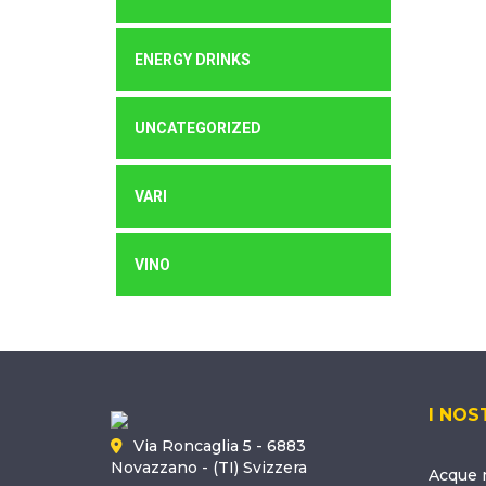
ENERGY DRINKS
UNCATEGORIZED
VARI
VINO
I NOS
Via Roncaglia 5 - 6883
Novazzano - (TI) Svizzera
Acque m