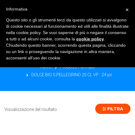
×
Informativa
TOGGLE NAVIGATION
0
Questo sito o gli strumenti terzi da questo utilizzati si avvalgono
di cookie necessari al funzionamento ed utili alle finalità illustrate
nella cookie policy. Se vuoi saperne di più o negare il consenso
a tutti o ad alcuni cookie, consulta la
cookie policy
.
Chiudendo questo banner, scorrendo questa pagina, cliccando
DOLCE BIO S.PELLEGRINO 20 CL VP -
su un link o proseguendo la navigazione in altra maniera,
24 PZ
acconsenti all’uso dei cookie.
Home
Prodotto Formato
DOLCE BIO S.PELLEGRINO 20 CL VP - 24 pz
FILTRA
Visualizzazione del risultato