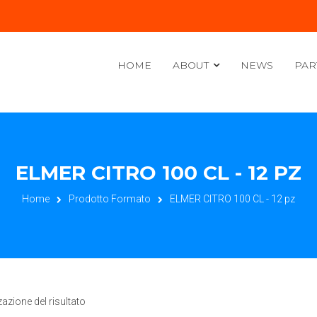
HOME
ABOUT
NEWS
PAR
ELMER CITRO 100 CL - 12 PZ
Home
Prodotto Formato
ELMER CITRO 100 CL - 12 pz
zazione del risultato