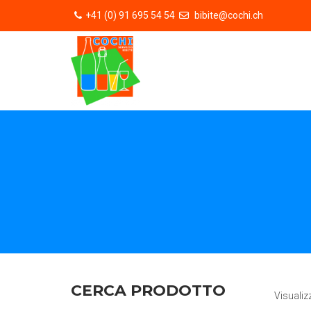
+41 (0) 91 695 54 54
bibite@cochi.ch
CERCA PRODOTTO
Visualiz