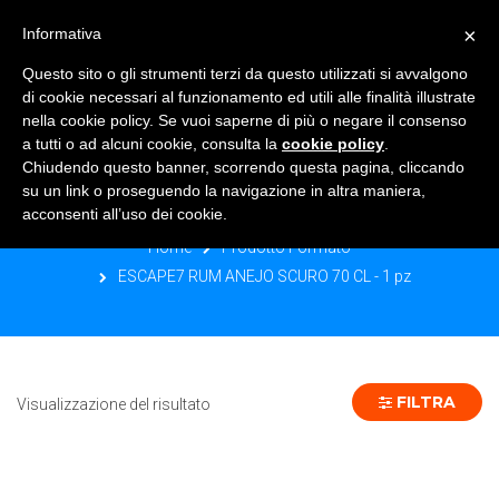
×
Informativa
TOGGLE NAVIGATION
0
Questo sito o gli strumenti terzi da questo utilizzati si avvalgono
di cookie necessari al funzionamento ed utili alle finalità illustrate
nella cookie policy. Se vuoi saperne di più o negare il consenso
a tutti o ad alcuni cookie, consulta la
cookie policy
.
Chiudendo questo banner, scorrendo questa pagina, cliccando
ESCAPE7 RUM ANEJO SCURO 70 CL -
su un link o proseguendo la navigazione in altra maniera,
1 PZ
acconsenti all’uso dei cookie.
Home
Prodotto Formato
ESCAPE7 RUM ANEJO SCURO 70 CL - 1 pz
FILTRA
Visualizzazione del risultato