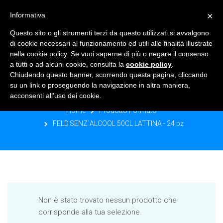
×
Informativa
TOGGLE NAVIGATION
0
Questo sito o gli strumenti terzi da questo utilizzati si avvalgono
di cookie necessari al funzionamento ed utili alle finalità illustrate
nella cookie policy. Se vuoi saperne di più o negare il consenso
a tutti o ad alcuni cookie, consulta la
cookie policy
.
Chiudendo questo banner, scorrendo questa pagina, cliccando
FELD.SENZ´ALCOOL 50CL LATTINA -
su un link o proseguendo la navigazione in altra maniera,
24 PZ
acconsenti all’uso dei cookie.
Home
Prodotto Formato
FELD.SENZ´ALCOOL 50CL LATTINA - 24 pz
Non è stato trovato nessun prodotto che
corrisponde alla tua selezione.