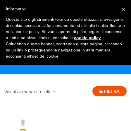
×
Informativa
TOGGLE NAVIGATION
0
Questo sito o gli strumenti terzi da questo utilizzati si avvalgono
di cookie necessari al funzionamento ed utili alle finalità illustrate
nella cookie policy. Se vuoi saperne di più o negare il consenso
a tutti o ad alcuni cookie, consulta la
cookie policy
.
Chiudendo questo banner, scorrendo questa pagina, cliccando
FENDANT 100 CL - 12 PZ
su un link o proseguendo la navigazione in altra maniera,
acconsenti all’uso dei cookie.
Home
Prodotto Formato
FENDANT 100 CL - 12 pz
FILTRA
Visualizzazione del risultato