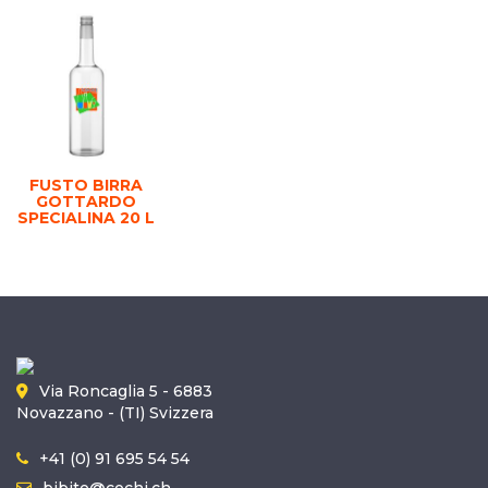
FUSTO BIRRA
GOTTARDO
SPECIALINA 20 L
Via Roncaglia 5 - 6883
Novazzano - (TI) Svizzera
+41 (0) 91 695 54 54
bibite@cochi.ch