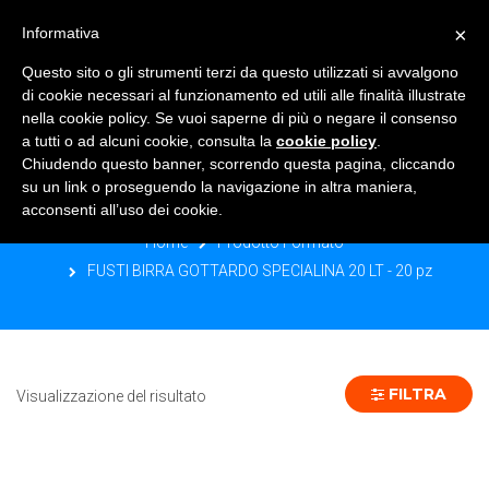
×
Informativa
TOGGLE NAVIGATION
0
Questo sito o gli strumenti terzi da questo utilizzati si avvalgono
di cookie necessari al funzionamento ed utili alle finalità illustrate
nella cookie policy. Se vuoi saperne di più o negare il consenso
a tutti o ad alcuni cookie, consulta la
cookie policy
.
Chiudendo questo banner, scorrendo questa pagina, cliccando
FUSTI BIRRA GOTTARDO
su un link o proseguendo la navigazione in altra maniera,
SPECIALINA 20 LT - 20 PZ
acconsenti all’uso dei cookie.
Home
Prodotto Formato
FUSTI BIRRA GOTTARDO SPECIALINA 20 LT - 20 pz
FILTRA
Visualizzazione del risultato