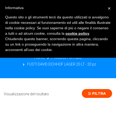
×
Informativa
TOGGLE NAVIGATION
0
Questo sito o gli strumenti terzi da questo utilizzati si avvalgono
di cookie necessari al funzionamento ed utili alle finalità illustrate
nella cookie policy. Se vuoi saperne di più o negare il consenso
a tutti o ad alcuni cookie, consulta la
cookie policy
.
Chiudendo questo banner, scorrendo questa pagina, cliccando
FUSTI DAVID EICHHOF LAGER 20 LT -
su un link o proseguendo la navigazione in altra maniera,
20 PZ
acconsenti all’uso dei cookie.
Home
Prodotto Formato
FUSTI DAVID EICHHOF LAGER 20 LT - 20 pz
FILTRA
Visualizzazione del risultato