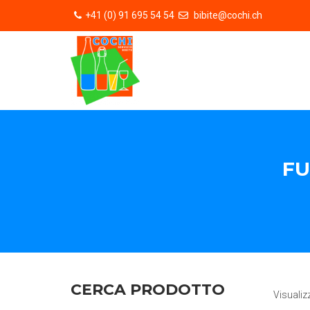
+41 (0) 91 695 54 54
bibite@cochi.ch
FU
CERCA PRODOTTO
Visualiz