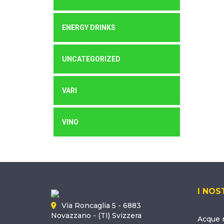
ENERGY DRINKS
UNCATEGORIZED
VARI
VINO
I NOS
Via Roncaglia 5 - 6883
Novazzano - (TI) Svizzera
Acque m