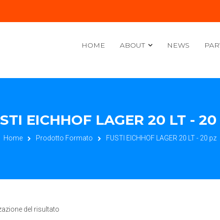
HOME
ABOUT
NEWS
PAR
STI EICHHOF LAGER 20 LT - 20
Home
Prodotto Formato
FUSTI EICHHOF LAGER 20 LT - 20 pz
zazione del risultato