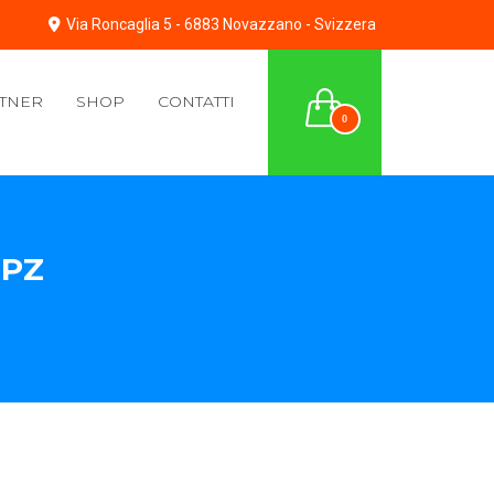
Via Roncaglia 5 - 6883 Novazzano - Svizzera
TNER
SHOP
CONTATTI
0
 PZ