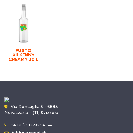
FUSTO
KILKENNY
CREAMY 30 L
Via Roncaglia 5 - 6883
Novazzano - (TI) Svizzera
+41 (0) 91 695 54 54
bibite@cochi.ch