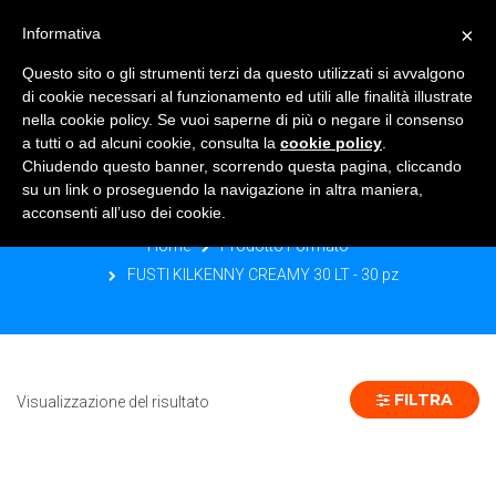
×
Informativa
TOGGLE NAVIGATION
0
Questo sito o gli strumenti terzi da questo utilizzati si avvalgono
di cookie necessari al funzionamento ed utili alle finalità illustrate
nella cookie policy. Se vuoi saperne di più o negare il consenso
a tutti o ad alcuni cookie, consulta la
cookie policy
.
Chiudendo questo banner, scorrendo questa pagina, cliccando
FUSTI KILKENNY CREAMY 30 LT - 30
su un link o proseguendo la navigazione in altra maniera,
PZ
acconsenti all’uso dei cookie.
Home
Prodotto Formato
FUSTI KILKENNY CREAMY 30 LT - 30 pz
FILTRA
Visualizzazione del risultato