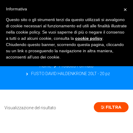
×
Informativa
TOGGLE NAVIGATION
0
Questo sito o gli strumenti terzi da questo utilizzati si avvalgono
di cookie necessari al funzionamento ed utili alle finalità illustrate
nella cookie policy. Se vuoi saperne di più o negare il consenso
a tutti o ad alcuni cookie, consulta la
cookie policy
.
Chiudendo questo banner, scorrendo questa pagina, cliccando
FUSTO DAVID HALDENKRONE 20LT -
su un link o proseguendo la navigazione in altra maniera,
20 PZ
acconsenti all’uso dei cookie.
Home
Prodotto Formato
FUSTO DAVID HALDENKRONE 20LT - 20 pz
FILTRA
Visualizzazione del risultato