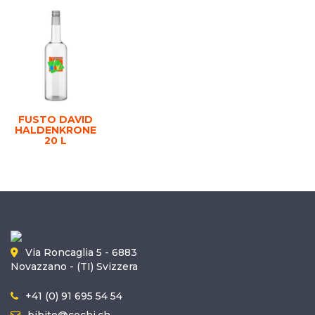
FUSTO DAVID
HALDENKRONE
20 L
Via Roncaglia 5 - 6883
Novazzano - (TI) Svizzera
+41 (0) 91 695 54 54
bibite@cochi.ch