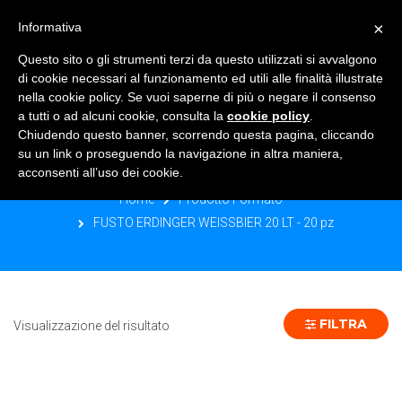
×
Informativa
TOGGLE NAVIGATION
0
Questo sito o gli strumenti terzi da questo utilizzati si avvalgono
di cookie necessari al funzionamento ed utili alle finalità illustrate
nella cookie policy. Se vuoi saperne di più o negare il consenso
a tutti o ad alcuni cookie, consulta la
cookie policy
.
Chiudendo questo banner, scorrendo questa pagina, cliccando
FUSTO ERDINGER WEISSBIER 20 LT -
su un link o proseguendo la navigazione in altra maniera,
20 PZ
acconsenti all’uso dei cookie.
Home
Prodotto Formato
FUSTO ERDINGER WEISSBIER 20 LT - 20 pz
FILTRA
Visualizzazione del risultato