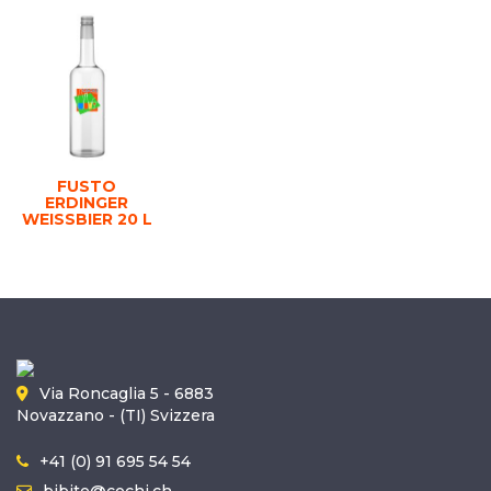
FUSTO
ERDINGER
WEISSBIER 20 L
Via Roncaglia 5 - 6883
Novazzano - (TI) Svizzera
+41 (0) 91 695 54 54
bibite@cochi.ch