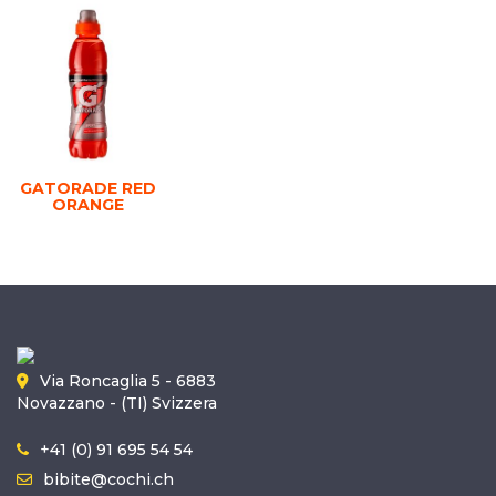
GATORADE RED
ORANGE
Via Roncaglia 5 - 6883
Novazzano - (TI) Svizzera
+41 (0) 91 695 54 54
bibite@cochi.ch