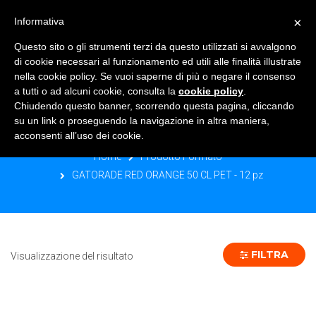
×
Informativa
TOGGLE NAVIGATION
0
Questo sito o gli strumenti terzi da questo utilizzati si avvalgono
di cookie necessari al funzionamento ed utili alle finalità illustrate
nella cookie policy. Se vuoi saperne di più o negare il consenso
a tutti o ad alcuni cookie, consulta la
cookie policy
.
Chiudendo questo banner, scorrendo questa pagina, cliccando
GATORADE RED ORANGE 50 CL PET -
su un link o proseguendo la navigazione in altra maniera,
12 PZ
acconsenti all’uso dei cookie.
Home
Prodotto Formato
GATORADE RED ORANGE 50 CL PET - 12 pz
FILTRA
Visualizzazione del risultato