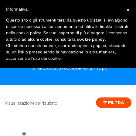
×
Informativa
TOGGLE NAVIGATION
0
Questo sito o gli strumenti terzi da questo utilizzati si avvalgono
di cookie necessari al funzionamento ed utili alle finalità illustrate
nella cookie policy. Se vuoi saperne di più o negare il consenso
a tutti o ad alcuni cookie, consulta la
cookie policy
.
Chiudendo questo banner, scorrendo questa pagina, cliccando
GAZZOSA SPUMADOR 92 CL - 12 PZ
su un link o proseguendo la navigazione in altra maniera,
acconsenti all’uso dei cookie.
Home
Prodotto Formato
GAZZOSA SPUMADOR 92 CL - 12 pz
FILTRA
Visualizzazione del risultato