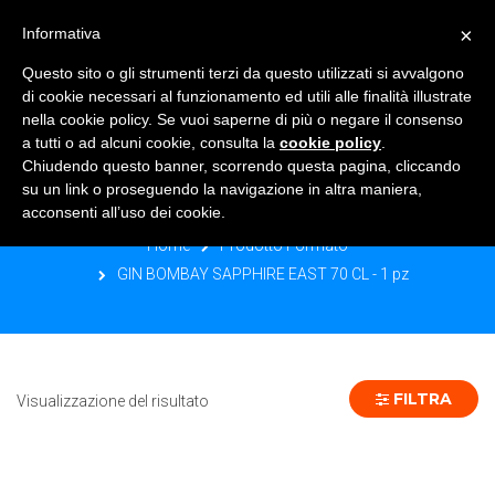
×
Informativa
TOGGLE NAVIGATION
0
Questo sito o gli strumenti terzi da questo utilizzati si avvalgono
di cookie necessari al funzionamento ed utili alle finalità illustrate
nella cookie policy. Se vuoi saperne di più o negare il consenso
a tutti o ad alcuni cookie, consulta la
cookie policy
.
Chiudendo questo banner, scorrendo questa pagina, cliccando
GIN BOMBAY SAPPHIRE EAST 70 CL -
su un link o proseguendo la navigazione in altra maniera,
1 PZ
acconsenti all’uso dei cookie.
Home
Prodotto Formato
GIN BOMBAY SAPPHIRE EAST 70 CL - 1 pz
FILTRA
Visualizzazione del risultato