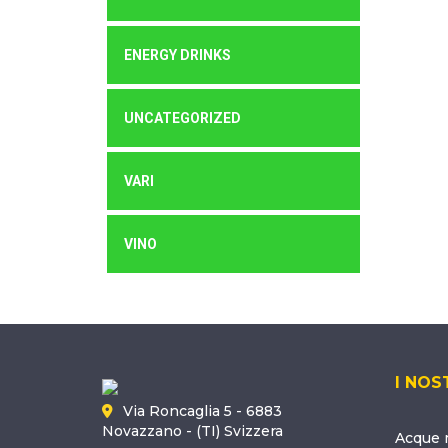
ENERGY DRINKS
UNCATEGORIZED
VARI
VINO
I NOS
Via Roncaglia 5 - 6883
Novazzano - (TI) Svizzera
Acque m