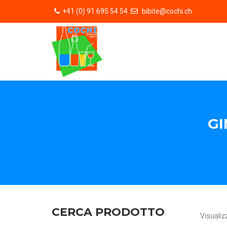
+41 (0) 91 695 54 54
bibite@cochi.ch
GI
CERCA PRODOTTO
Visualiz