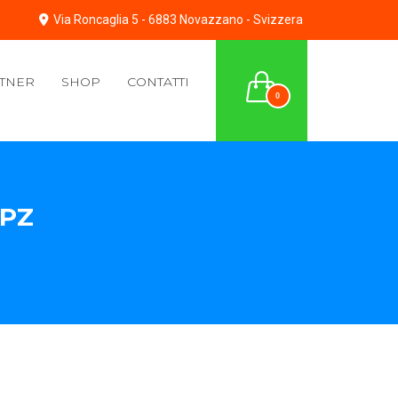
Via Roncaglia 5 - 6883 Novazzano - Svizzera
TNER
SHOP
CONTATTI
0
 PZ