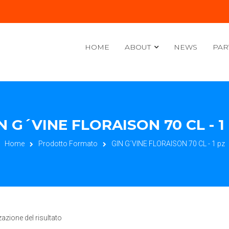
HOME
ABOUT
NEWS
PAR
N G´VINE FLORAISON 70 CL - 1
Home
Prodotto Formato
GIN G´VINE FLORAISON 70 CL - 1 pz
zazione del risultato