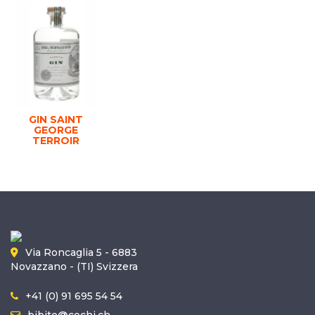
GIN SAINT
GEORGE
TERROIR
Via Roncaglia 5 - 6883
Novazzano - (TI) Svizzera
+41 (0) 91 695 54 54
bibite@cochi.ch