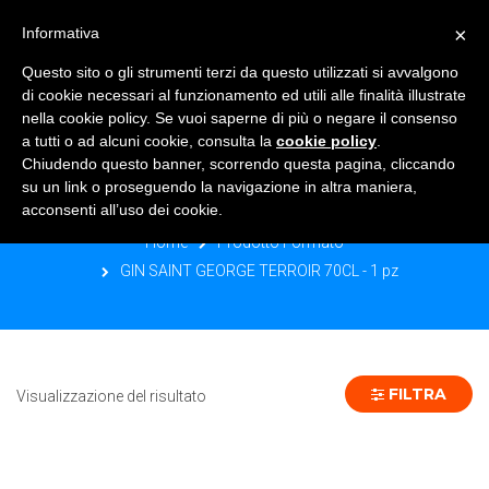
×
Informativa
TOGGLE NAVIGATION
0
Questo sito o gli strumenti terzi da questo utilizzati si avvalgono
di cookie necessari al funzionamento ed utili alle finalità illustrate
nella cookie policy. Se vuoi saperne di più o negare il consenso
a tutti o ad alcuni cookie, consulta la
cookie policy
.
Chiudendo questo banner, scorrendo questa pagina, cliccando
GIN SAINT GEORGE TERROIR 70CL - 1
su un link o proseguendo la navigazione in altra maniera,
PZ
acconsenti all’uso dei cookie.
Home
Prodotto Formato
GIN SAINT GEORGE TERROIR 70CL - 1 pz
FILTRA
Visualizzazione del risultato