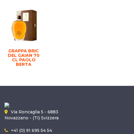
GRAPPA BRIC
DEL GAIAN 70
CL PAOLO
BERTA
Via Roncaglia 5 - 6883
Novazzano - (TI) Svizzera
+41 (0) 91 695 54 54