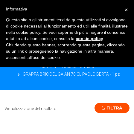
×
Informativa
TOGGLE NAVIGATION
0
Questo sito o gli strumenti terzi da questo utilizzati si avvalgono
di cookie necessari al funzionamento ed utili alle finalità illustrate
nella cookie policy. Se vuoi saperne di più o negare il consenso
a tutti o ad alcuni cookie, consulta la
cookie policy
.
Chiudendo questo banner, scorrendo questa pagina, cliccando
GRAPPA BRIC DEL GAIAN 70 CL
su un link o proseguendo la navigazione in altra maniera,
PAOLO BERTA - 1 PZ
acconsenti all’uso dei cookie.
Home
Prodotto Formato
GRAPPA BRIC DEL GAIAN 70 CL PAOLO BERTA - 1 pz
FILTRA
Visualizzazione del risultato