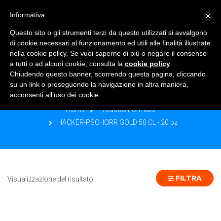
×
Informativa
TOGGLE NAVIGATION
0
Questo sito o gli strumenti terzi da questo utilizzati si avvalgono
di cookie necessari al funzionamento ed utili alle finalità illustrate
nella cookie policy. Se vuoi saperne di più o negare il consenso
a tutti o ad alcuni cookie, consulta la
cookie policy
.
Chiudendo questo banner, scorrendo questa pagina, cliccando
HACKER-PSCHORR GOLD 50 CL - 20
su un link o proseguendo la navigazione in altra maniera,
PZ
acconsenti all’uso dei cookie.
Home
Prodotto Formato
HACKER-PSCHORR GOLD 50 CL - 20 pz
FILTRA
Visualizzazione del risultato