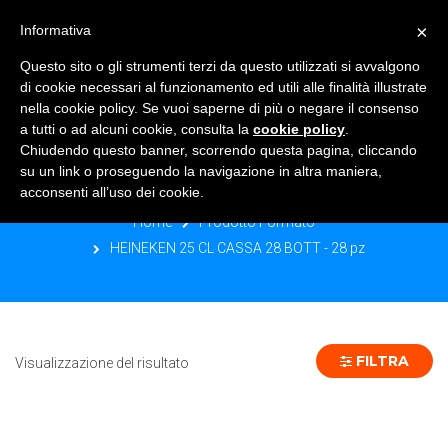
×
Informativa
TOGGLE NAVIGATION
0
Questo sito o gli strumenti terzi da questo utilizzati si avvalgono
di cookie necessari al funzionamento ed utili alle finalità illustrate
nella cookie policy. Se vuoi saperne di più o negare il consenso
a tutti o ad alcuni cookie, consulta la
cookie policy
.
Chiudendo questo banner, scorrendo questa pagina, cliccando
HEINEKEN 25 CL CASSA 28 BOTT - 28
su un link o proseguendo la navigazione in altra maniera,
PZ
acconsenti all’uso dei cookie.
Home
Prodotto Formato
HEINEKEN 25 CL CASSA 28 BOTT - 28 pz
FILTRA
Visualizzazione del risultato