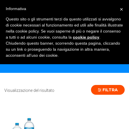
×
Informativa
TOGGLE NAVIGATION
0
Questo sito o gli strumenti terzi da questo utilizzati si avvalgono
di cookie necessari al funzionamento ed utili alle finalità illustrate
nella cookie policy. Se vuoi saperne di più o negare il consenso
a tutti o ad alcuni cookie, consulta la
cookie policy
.
Chiudendo questo banner, scorrendo questa pagina, cliccando
HENNIEZ BLU 33 CL PET - 24 PZ
su un link o proseguendo la navigazione in altra maniera,
acconsenti all’uso dei cookie.
Home
Prodotto Formato
HENNIEZ BLU 33 CL PET - 24 pz
FILTRA
Visualizzazione del risultato