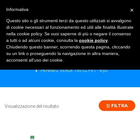
×
Informativa
TOGGLE NAVIGATION
0
Questo sito o gli strumenti terzi da questo utilizzati si avvalgono
di cookie necessari al funzionamento ed utili alle finalità illustrate
nella cookie policy. Se vuoi saperne di più o negare il consenso
a tutti o ad alcuni cookie, consulta la
cookie policy
.
Chiudendo questo banner, scorrendo questa pagina, cliccando
HENNIEZ VERDE 150 CL PET - 6 PZ
su un link o proseguendo la navigazione in altra maniera,
acconsenti all’uso dei cookie.
Home
Prodotto Formato
HENNIEZ VERDE 150 CL PET - 6 pz
FILTRA
Visualizzazione del risultato