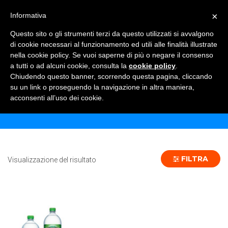
×
Informativa
TOGGLE NAVIGATION
0
Questo sito o gli strumenti terzi da questo utilizzati si avvalgono
di cookie necessari al funzionamento ed utili alle finalità illustrate
nella cookie policy. Se vuoi saperne di più o negare il consenso
a tutti o ad alcuni cookie, consulta la
cookie policy
.
Chiudendo questo banner, scorrendo questa pagina, cliccando
HENNIEZ VERDE 33 CL - 24 PZ
su un link o proseguendo la navigazione in altra maniera,
acconsenti all’uso dei cookie.
Home
Prodotto Formato
HENNIEZ VERDE 33 CL - 24 pz
FILTRA
Visualizzazione del risultato