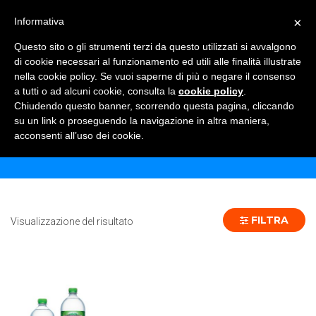
×
Informativa
TOGGLE NAVIGATION
0
Questo sito o gli strumenti terzi da questo utilizzati si avvalgono
di cookie necessari al funzionamento ed utili alle finalità illustrate
nella cookie policy. Se vuoi saperne di più o negare il consenso
a tutti o ad alcuni cookie, consulta la
cookie policy
.
Chiudendo questo banner, scorrendo questa pagina, cliccando
HENNIEZ VERDE 50 CL - 20 PZ
su un link o proseguendo la navigazione in altra maniera,
acconsenti all’uso dei cookie.
Home
Prodotto Formato
HENNIEZ VERDE 50 CL - 20 pz
FILTRA
Visualizzazione del risultato