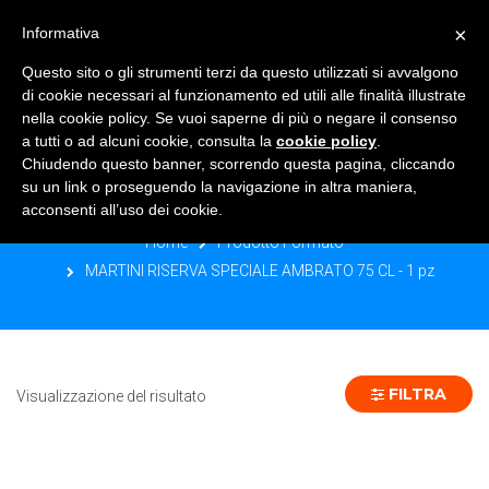
×
Informativa
TOGGLE NAVIGATION
0
Questo sito o gli strumenti terzi da questo utilizzati si avvalgono
di cookie necessari al funzionamento ed utili alle finalità illustrate
nella cookie policy. Se vuoi saperne di più o negare il consenso
a tutti o ad alcuni cookie, consulta la
cookie policy
.
Chiudendo questo banner, scorrendo questa pagina, cliccando
MARTINI RISERVA SPECIALE
su un link o proseguendo la navigazione in altra maniera,
AMBRATO 75 CL - 1 PZ
acconsenti all’uso dei cookie.
Home
Prodotto Formato
MARTINI RISERVA SPECIALE AMBRATO 75 CL - 1 pz
FILTRA
Visualizzazione del risultato