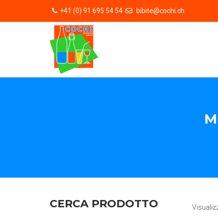
+41 (0) 91 695 54 54
bibite@cochi.ch
M
CERCA PRODOTTO
Visualiz