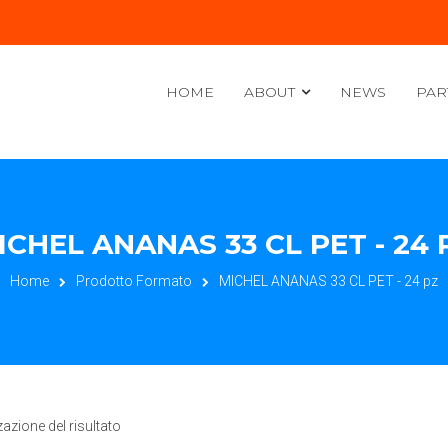
HOME
ABOUT
NEWS
PAR
ICHEL ANANAS 33 CL PET - 24 
Home
Prodotto Formato
MICHEL ANANAS 33 CL PET - 24 pz
zazione del risultato