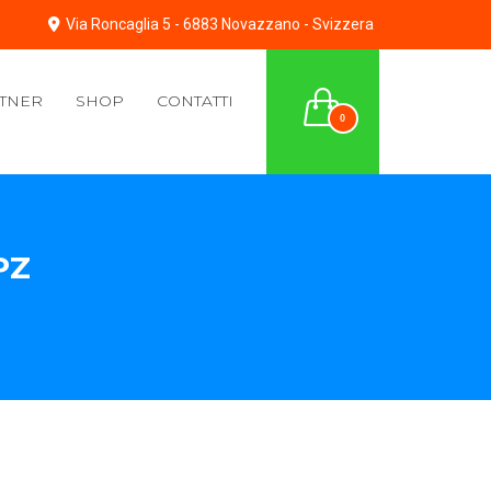
Via Roncaglia 5 - 6883 Novazzano - Svizzera
TNER
SHOP
CONTATTI
0
PZ