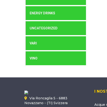
ENERGY DRINKS
UNCATEGORIZED
VARI
VINO
I NOS
Via Roncaglia 5 - 6883
Novazzano - (TI) Svizzera
Acque m