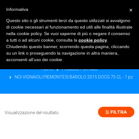
×
Informativa
TOGGLE NAVIGATION
0
Questo sito o gli strumenti terzi da questo utilizzati si avvalgono
di cookie necessari al funzionamento ed utili alle finalità illustrate
nella cookie policy. Se vuoi saperne di più o negare il consenso
a tutti o ad alcuni cookie, consulta la
cookie policy
.
Chiudendo questo banner, scorrendo questa pagina, cliccando
NOI VIGNAIOLI PIEMONTESI BAROLO
su un link o proseguendo la navigazione in altra maniera,
2015 DOCG 75 CL - 1 PZ
acconsenti all’uso dei cookie.
Home
Prodotto Formato
NOI VIGNAIOLI PIEMONTESI BAROLO 2015 DOCG 75 CL - 1 pz
FILTRA
Visualizzazione del risultato