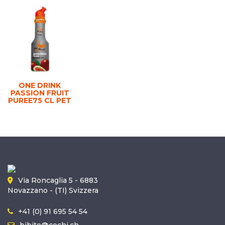
ONE DRINK
PASSION FRUIT
PUREE75 CL PET
Via Roncaglia 5 - 6883
Novazzano - (TI) Svizzera
+41 (0) 91 695 54 54
bibite@cochi.ch