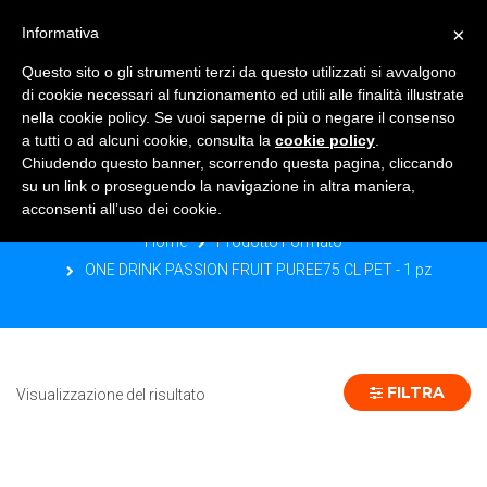
×
Informativa
TOGGLE NAVIGATION
0
Questo sito o gli strumenti terzi da questo utilizzati si avvalgono
di cookie necessari al funzionamento ed utili alle finalità illustrate
nella cookie policy. Se vuoi saperne di più o negare il consenso
a tutti o ad alcuni cookie, consulta la
cookie policy
.
Chiudendo questo banner, scorrendo questa pagina, cliccando
ONE DRINK PASSION FRUIT
su un link o proseguendo la navigazione in altra maniera,
PUREE75 CL PET - 1 PZ
acconsenti all’uso dei cookie.
Home
Prodotto Formato
ONE DRINK PASSION FRUIT PUREE75 CL PET - 1 pz
FILTRA
Visualizzazione del risultato