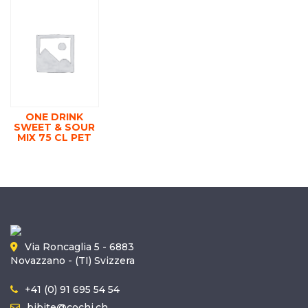
ONE DRINK
SWEET & SOUR
MIX 75 CL PET
Via Roncaglia 5 - 6883
Novazzano - (TI) Svizzera
+41 (0) 91 695 54 54
bibite@cochi.ch