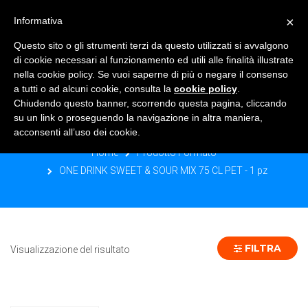
×
Informativa
TOGGLE NAVIGATION
0
Questo sito o gli strumenti terzi da questo utilizzati si avvalgono
di cookie necessari al funzionamento ed utili alle finalità illustrate
nella cookie policy. Se vuoi saperne di più o negare il consenso
a tutti o ad alcuni cookie, consulta la
cookie policy
.
Chiudendo questo banner, scorrendo questa pagina, cliccando
ONE DRINK SWEET & SOUR MIX 75
su un link o proseguendo la navigazione in altra maniera,
CL PET - 1 PZ
acconsenti all’uso dei cookie.
Home
Prodotto Formato
ONE DRINK SWEET & SOUR MIX 75 CL PET - 1 pz
FILTRA
Visualizzazione del risultato