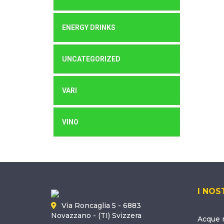
ENERGY DRINKS
UNCATEGORIZED
VARI
VINO
I NOS
Via Roncaglia 5 - 6883
Novazzano - (TI) Svizzera
Acque m