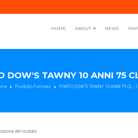
HOME
ABOUT
NEWS
PAR
 DOW'S TAWNY 10 ANNI 75 CL 
ome
Prodotto Formato
PORTO DOW'S TAWNY 10 ANNI 75 CL - 1
zazione del risultato