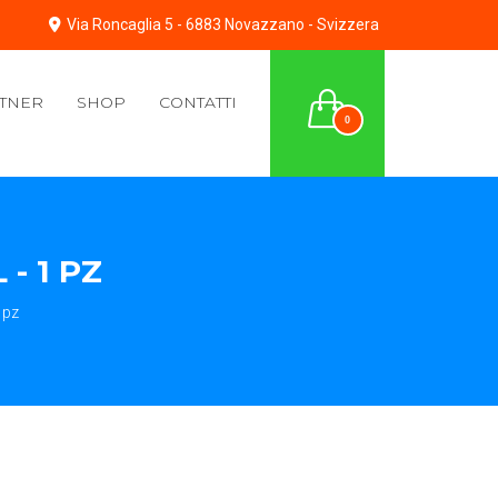
Via Roncaglia 5 - 6883 Novazzano - Svizzera
TNER
SHOP
CONTATTI
0
- 1 PZ
 pz