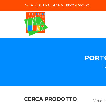
+41 (0) 91 695 54 54
bibite@cochi.ch
PORTO
H
CERCA PRODOTTO
Visualiz