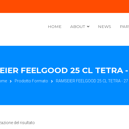
HOME
ABOUT
NEWS
PAR
IER FEELGOOD 25 CL TETRA -
ome
Prodotto Formato
RAMSEIER FEELGOOD 25 CL TETRA - 27
zazione del risultato