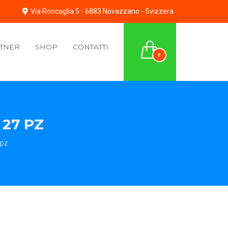
Via Roncaglia 5 - 6883 Novazzano - Svizzera
TNER
SHOP
CONTATTI
0
 27 PZ
 pz