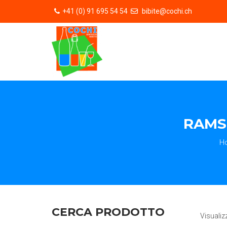
+41 (0) 91 695 54 54
bibite@cochi.ch
RAMSE
H
CERCA PRODOTTO
Visualiz