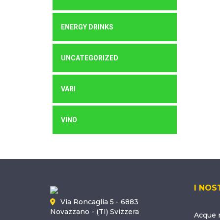
ENERGY DRINKS
UNCATEGORIZED
VARI
VINO
I NOS
Via Roncaglia 5 - 6883
Novazzano - (TI) Svizzera
Acque m