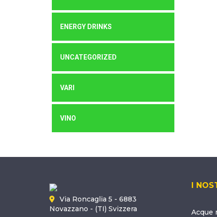
ENERGY DRINKS
UNCATEGORIZED
VARI
VINO
I NOS
Via Roncaglia 5 - 6883
Novazzano - (TI) Svizzera
Acque m