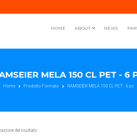
HOME
ABOUT
NEWS
PAR
AMSEIER MELA 150 CL PET - 6 
Home
Prodotto Formato
RAMSEIER MELA 150 CL PET - 6 pz
zazione del risultato