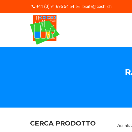
+41 (0) 91 695 54 54
bibite@cochi.ch
R
CERCA PRODOTTO
Visualiz