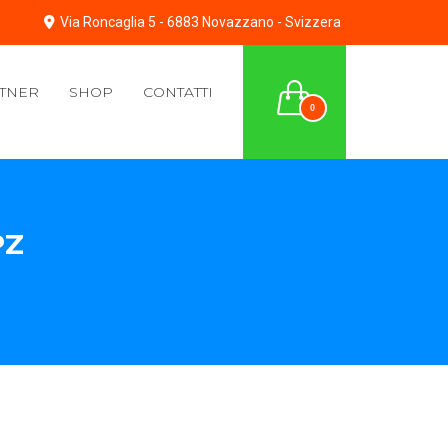
Via Roncaglia 5 - 6883 Novazzano - Svizzera
TNER
SHOP
CONTATTI
0
PZ