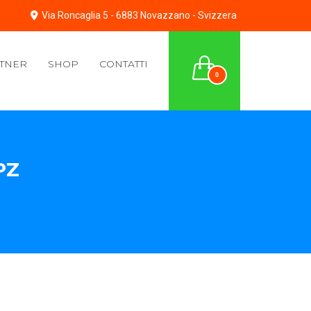
Via Roncaglia 5 - 6883 Novazzano - Svizzera
TNER
SHOP
CONTATTI
0
PZ