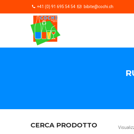
+41 (0) 91 695 54 54
bibite@cochi.ch
R
CERCA PRODOTTO
Visualiz