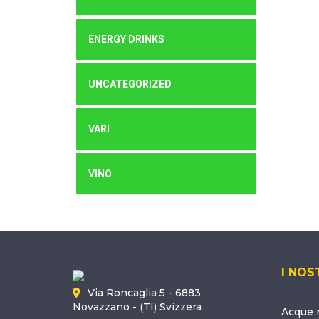
ENERGY DRINKS
UNCATEGORIZED
VARI
VINO
I NOS
Via Roncaglia 5 - 6883
Novazzano - (TI) Svizzera
Acque m