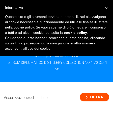
×
Informativa
TOGGLE NAVIGATION
0
Questo sito o gli strumenti terzi da questo utilizzati si avvalgono
di cookie necessari al funzionamento ed utili alle finalità illustrate
nella cookie policy. Se vuoi saperne di più o negare il consenso
a tutti o ad alcuni cookie, consulta la
cookie policy
.
Chiudendo questo banner, scorrendo questa pagina, cliccando
RUM DIPLOMATICO DISTILLERY
su un link o proseguendo la navigazione in altra maniera,
COLLECTION NO. 1 70 CL - 1 PZ
acconsenti all’uso dei cookie.
Home
Prodotto Formato
RUM DIPLOMATICO DISTILLERY COLLECTION NO. 1 70 CL - 1
pz
FILTRA
Visualizzazione del risultato