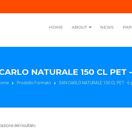
HOME
ABOUT
NEWS
PAR
CARLO NATURALE 150 CL PET -
Home
Prodotto Formato
SAN CARLO NATURALE 150 CL PET - 6 
zazione del risultato