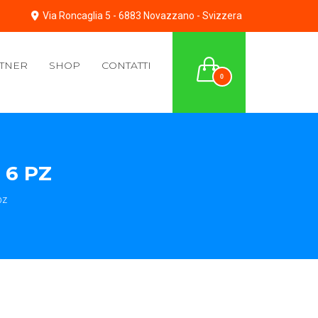
Via Roncaglia 5 - 6883 Novazzano - Svizzera
TNER
SHOP
CONTATTI
0
 6 PZ
pz