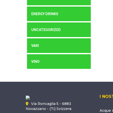
ENERGY DRINKS
UNCATEGORIZED
VARI
VINO
I NOS
Via Roncaglia 5 - 6883
Novazzano - (TI) Svizzera
Acque m