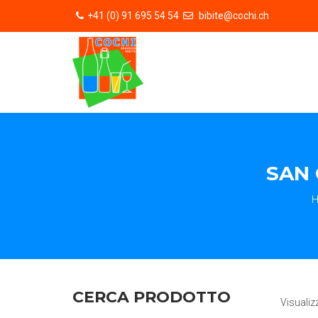
+41 (0) 91 695 54 54
bibite@cochi.ch
SAN 
CERCA PRODOTTO
Visualiz