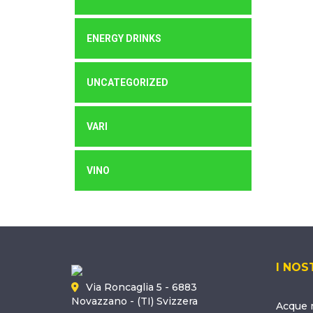
ENERGY DRINKS
UNCATEGORIZED
VARI
VINO
I NOS
Via Roncaglia 5 - 6883
Novazzano - (TI) Svizzera
Acque m