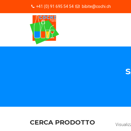
+41 (0) 91 695 54 54
bibite@cochi.ch
S
CERCA PRODOTTO
Visualiz