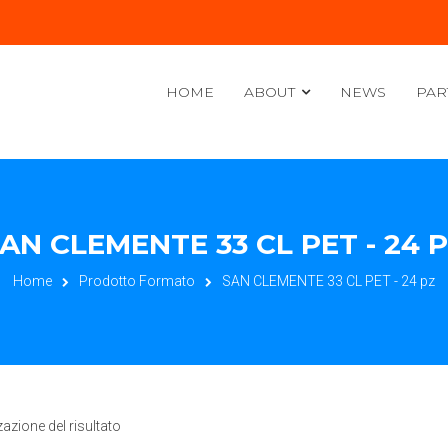
HOME
ABOUT
NEWS
PAR
AN CLEMENTE 33 CL PET - 24 
Home
Prodotto Formato
SAN CLEMENTE 33 CL PET - 24 pz
zazione del risultato