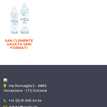
SAN CLEMENTE
GASATA VARI
FORMATI
Via Roncaglia 5 - 6883
Novazzano - (TI) Svizzera
+41 (0) 91 695 54 54
bibite@cochi.ch