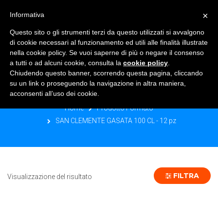
×
Informativa
TOGGLE NAVIGATION
0
Questo sito o gli strumenti terzi da questo utilizzati si avvalgono
di cookie necessari al funzionamento ed utili alle finalità illustrate
nella cookie policy. Se vuoi saperne di più o negare il consenso
a tutti o ad alcuni cookie, consulta la
cookie policy
.
Chiudendo questo banner, scorrendo questa pagina, cliccando
SAN CLEMENTE GASATA 100 CL - 12
su un link o proseguendo la navigazione in altra maniera,
PZ
acconsenti all’uso dei cookie.
Home
Prodotto Formato
SAN CLEMENTE GASATA 100 CL - 12 pz
FILTRA
Visualizzazione del risultato