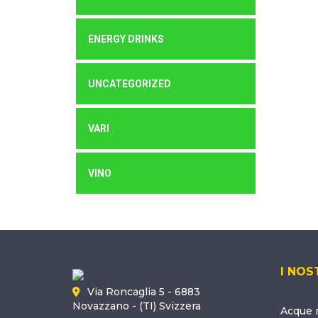
ENERGY DRINKS
UNCATEGORIZED
VARI
VINO
I NOS
Via Roncaglia 5 - 6883
Novazzano - (TI) Svizzera
Acque m