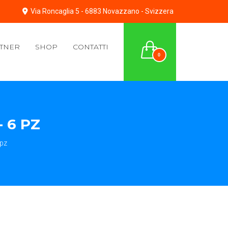
Via Roncaglia 5 - 6883 Novazzano - Svizzera
TNER
SHOP
CONTATTI
0
 6 PZ
pz