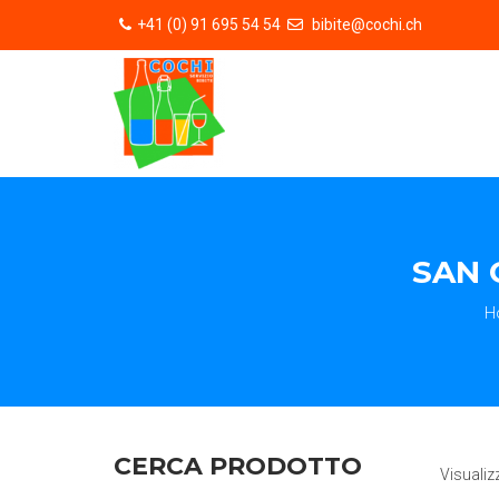
+41 (0) 91 695 54 54
bibite@cochi.ch
SAN 
H
CERCA PRODOTTO
Visualiz