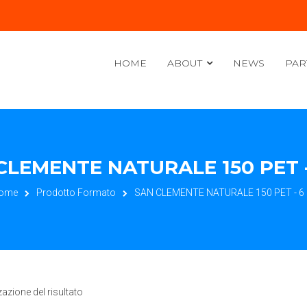
HOME
ABOUT
NEWS
PAR
CLEMENTE NATURALE 150 PET -
ome
Prodotto Formato
SAN CLEMENTE NATURALE 150 PET - 6 
zazione del risultato