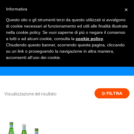
×
Informativa
TOGGLE NAVIGATION
0
Questo sito o gli strumenti terzi da questo utilizzati si avvalgono
di cookie necessari al funzionamento ed utili alle finalità illustrate
nella cookie policy. Se vuoi saperne di più o negare il consenso
a tutti o ad alcuni cookie, consulta la
cookie policy
.
Chiudendo questo banner, scorrendo questa pagina, cliccando
SAN PELLEGRINO 25 CL - 24 PZ
su un link o proseguendo la navigazione in altra maniera,
acconsenti all’uso dei cookie.
Home
Prodotto Formato
SAN PELLEGRINO 25 CL - 24 pz
FILTRA
Visualizzazione del risultato