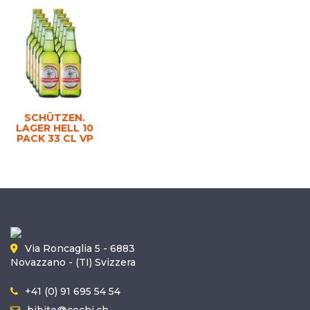
SCHÜTZEN.
LAGER HELL 10
PACK 33 CL VP
Via Roncaglia 5 - 6883
Novazzano - (TI) Svizzera
+41 (0) 91 695 54 54
bibite@cochi.ch