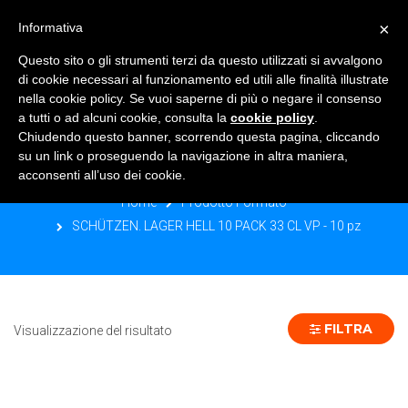
×
Informativa
TOGGLE NAVIGATION
0
Questo sito o gli strumenti terzi da questo utilizzati si avvalgono
di cookie necessari al funzionamento ed utili alle finalità illustrate
nella cookie policy. Se vuoi saperne di più o negare il consenso
a tutti o ad alcuni cookie, consulta la
cookie policy
.
Chiudendo questo banner, scorrendo questa pagina, cliccando
SCHÜTZEN. LAGER HELL 10 PACK 33
su un link o proseguendo la navigazione in altra maniera,
CL VP - 10 PZ
acconsenti all’uso dei cookie.
Home
Prodotto Formato
SCHÜTZEN. LAGER HELL 10 PACK 33 CL VP - 10 pz
FILTRA
Visualizzazione del risultato