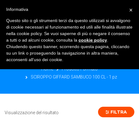
×
Informativa
TOGGLE NAVIGATION
0
Questo sito o gli strumenti terzi da questo utilizzati si avvalgono
di cookie necessari al funzionamento ed utili alle finalità illustrate
nella cookie policy. Se vuoi saperne di più o negare il consenso
a tutti o ad alcuni cookie, consulta la
cookie policy
.
Chiudendo questo banner, scorrendo questa pagina, cliccando
SCIROPPO GIFFARD SAMBUCO 100
su un link o proseguendo la navigazione in altra maniera,
CL - 1 PZ
acconsenti all’uso dei cookie.
Home
Prodotto Formato
SCIROPPO GIFFARD SAMBUCO 100 CL - 1 pz
FILTRA
Visualizzazione del risultato