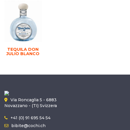
TEQUILA DON
JULIO BLANCO
Via Roncaglia 5 - 6883
Novazzano - (TI) Svizzera
+41 (0) 91 695 54 54
bibite@cochi.ch