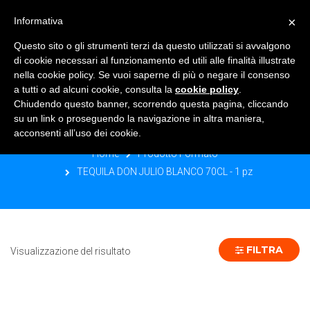
×
Informativa
TOGGLE NAVIGATION
0
Questo sito o gli strumenti terzi da questo utilizzati si avvalgono
di cookie necessari al funzionamento ed utili alle finalità illustrate
nella cookie policy. Se vuoi saperne di più o negare il consenso
a tutti o ad alcuni cookie, consulta la
cookie policy
.
Chiudendo questo banner, scorrendo questa pagina, cliccando
TEQUILA DON JULIO BLANCO 70CL -
su un link o proseguendo la navigazione in altra maniera,
1 PZ
acconsenti all’uso dei cookie.
Home
Prodotto Formato
TEQUILA DON JULIO BLANCO 70CL - 1 pz
FILTRA
Visualizzazione del risultato