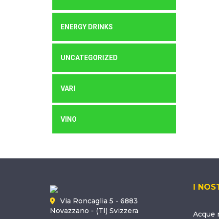
ENERGY DRINKS
UNCATEGORIZED
VARI
VINO
I NOS
Via Roncaglia 5 - 6883
Novazzano - (TI) Svizzera
Acque m