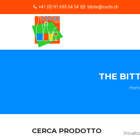
+41 (0) 91 695 54 54
bibite@cochi.ch
THE BITT
Hom
CERCA PRODOTTO
Visualiz