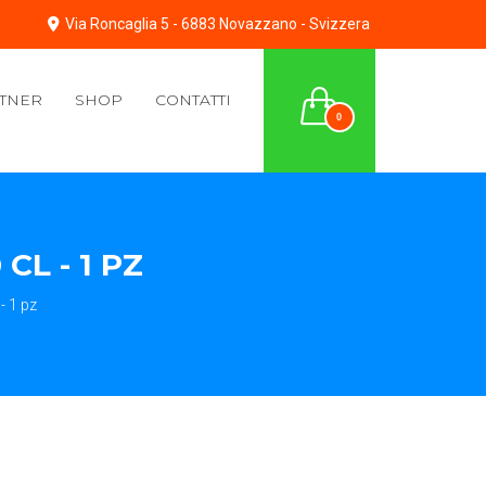
Via Roncaglia 5 - 6883 Novazzano - Svizzera
TNER
SHOP
CONTATTI
0
CL - 1 PZ
 1 pz