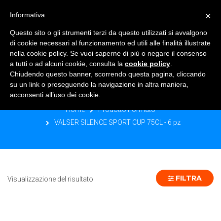
×
Informativa
TOGGLE NAVIGATION
0
Questo sito o gli strumenti terzi da questo utilizzati si avvalgono
di cookie necessari al funzionamento ed utili alle finalità illustrate
nella cookie policy. Se vuoi saperne di più o negare il consenso
a tutti o ad alcuni cookie, consulta la
cookie policy
.
Chiudendo questo banner, scorrendo questa pagina, cliccando
VALSER SILENCE SPORT CUP 75CL -
su un link o proseguendo la navigazione in altra maniera,
6 PZ
acconsenti all’uso dei cookie.
Home
Prodotto Formato
VALSER SILENCE SPORT CUP 75CL - 6 pz
FILTRA
Visualizzazione del risultato