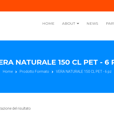
HOME
ABOUT
NEWS
PAR
ERA NATURALE 150 CL PET - 6 
Home
Prodotto Formato
VERA NATURALE 150 CL PET - 6 pz
zazione del risultato