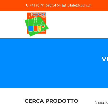
+41 (0) 91 695 54 54
bibite@cochi.ch
V
CERCA PRODOTTO
Visualiz