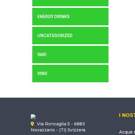
ENERGY DRINKS
UNCATEGORIZED
VARI
VINO
I NOS
Via Roncaglia 5 - 6883
Novazzano - (TI) Svizzera
Acque m