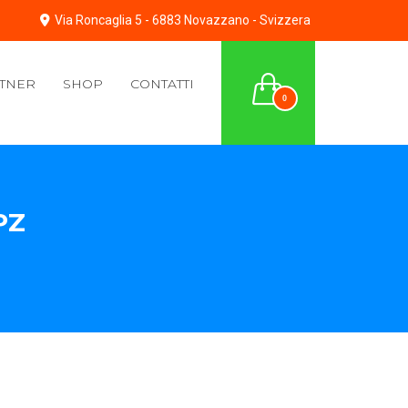
Via Roncaglia 5 - 6883 Novazzano - Svizzera
TNER
SHOP
CONTATTI
0
PZ