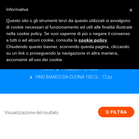
×
Informativa
TOGGLE NAVIGATION
0
Questo sito o gli strumenti terzi da questo utilizzati si avvalgono
di cookie necessari al funzionamento ed utili alle finalità illustrate
nella cookie policy. Se vuoi saperne di più o negare il consenso
a tutti o ad alcuni cookie, consulta la
cookie policy
.
Chiudendo questo banner, scorrendo questa pagina, cliccando
VINO BIANCO DA CUCINA 100 CL - 12
su un link o proseguendo la navigazione in altra maniera,
PZ
acconsenti all’uso dei cookie.
Home
Prodotto Formato
VINO BIANCO DA CUCINA 100 CL - 12 pz
FILTRA
Visualizzazione del risultato