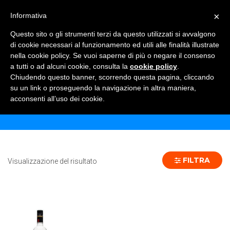
×
Informativa
TOGGLE NAVIGATION
0
Questo sito o gli strumenti terzi da questo utilizzati si avvalgono
di cookie necessari al funzionamento ed utili alle finalità illustrate
nella cookie policy. Se vuoi saperne di più o negare il consenso
a tutti o ad alcuni cookie, consulta la
cookie policy
.
Chiudendo questo banner, scorrendo questa pagina, cliccando
VODKA KETEL ONE 70 CL - 1 PZ
su un link o proseguendo la navigazione in altra maniera,
acconsenti all’uso dei cookie.
Home
Prodotto Formato
VODKA KETEL ONE 70 CL - 1 pz
FILTRA
Visualizzazione del risultato