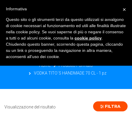
×
Informativa
TOGGLE NAVIGATION
0
Questo sito o gli strumenti terzi da questo utilizzati si avvalgono
di cookie necessari al funzionamento ed utili alle finalità illustrate
nella cookie policy. Se vuoi saperne di più o negare il consenso
a tutti o ad alcuni cookie, consulta la
cookie policy
.
Chiudendo questo banner, scorrendo questa pagina, cliccando
VODKA TITO´S HANDMADE 70 CL - 1
su un link o proseguendo la navigazione in altra maniera,
PZ
acconsenti all’uso dei cookie.
Home
Prodotto Formato
VODKA TITO´S HANDMADE 70 CL - 1 pz
FILTRA
Visualizzazione del risultato