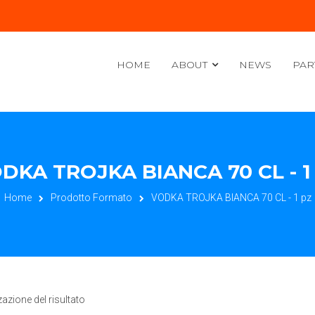
HOME
ABOUT
NEWS
PAR
DKA TROJKA BIANCA 70 CL - 1
Home
Prodotto Formato
VODKA TROJKA BIANCA 70 CL - 1 pz
zazione del risultato