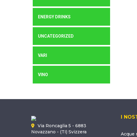
ENERGY DRINKS
UNCATEGORIZED
VARI
VINO
I NOS
Via Roncaglia 5 - 6883
Novazzano - (TI) Svizzera
Acque m