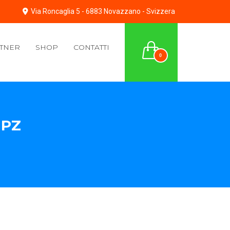
Via Roncaglia 5 - 6883 Novazzano - Svizzera
TNER
SHOP
CONTATTI
0
 PZ