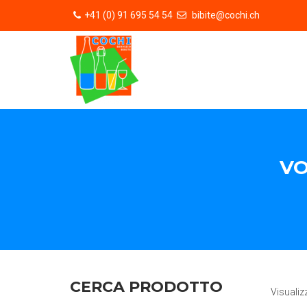
+41 (0) 91 695 54 54
bibite@cochi.ch
VO
CERCA PRODOTTO
Visualiz